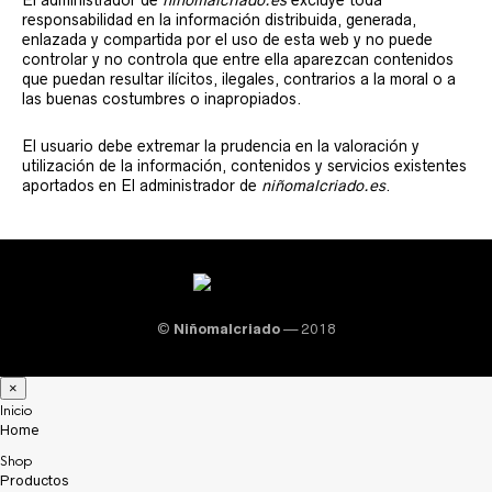
El administrador de
niñomalcriado.es
excluye toda
responsabilidad en la información distribuida, generada,
enlazada y compartida por el uso de esta web y no puede
controlar y no controla que entre ella aparezcan contenidos
que puedan resultar ilícitos, ilegales, contrarios a la moral o a
las buenas costumbres o inapropiados.
El usuario debe extremar la prudencia en la valoración y
utilización de la información, contenidos y servicios existentes
aportados en El administrador de
niñomalcriado.es
.
©
Niñomalcriado
— 2018
×
Inicio
Home
Shop
Productos